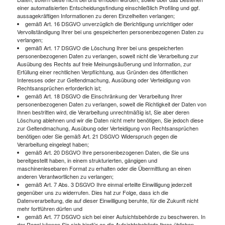
einer automatisierten Entscheidungsfindung einschließlich Profiling und ggf.
aussagekräftigen Informationen zu deren Einzelheiten verlangen;
gemäß Art. 16 DSGVO unverzüglich die Berichtigung unrichtiger oder
Vervollständigung Ihrer bei uns gespeicherten personenbezogenen Daten zu
verlangen;
gemäß Art. 17 DSGVO die Löschung Ihrer bei uns gespeicherten
personenbezogenen Daten zu verlangen, soweit nicht die Verarbeitung zur
Ausübung des Rechts auf freie Meinungsäußerung und Information, zur
Erfüllung einer rechtlichen Verpflichtung, aus Gründen des öffentlichen
Interesses oder zur Geltendmachung, Ausübung oder Verteidigung von
Rechtsansprüchen erforderlich ist;
gemäß Art. 18 DSGVO die Einschränkung der Verarbeitung Ihrer
personenbezogenen Daten zu verlangen, soweit die Richtigkeit der Daten von
Ihnen bestritten wird, die Verarbeitung unrechtmäßig ist, Sie aber deren
Löschung ablehnen und wir die Daten nicht mehr benötigen, Sie jedoch diese
zur Geltendmachung, Ausübung oder Verteidigung von Rechtsansprüchen
benötigen oder Sie gemäß Art. 21 DSGVO Widerspruch gegen die
Verarbeitung eingelegt haben;
gemäß Art. 20 DSGVO Ihre personenbezogenen Daten, die Sie uns
bereitgestellt haben, in einem strukturierten, gängigen und
maschinenlesebaren Format zu erhalten oder die Übermittlung an einen
anderen Verantwortlichen zu verlangen;
gemäß Art. 7 Abs. 3 DSGVO Ihre einmal erteilte Einwilligung jederzeit
gegenüber uns zu widerrufen. Dies hat zur Folge, dass ich die
Datenverarbeitung, die auf dieser Einwilligung beruhte, für die Zukunft nicht
mehr fortführen dürfen und
gemäß Art. 77 DSGVO sich bei einer Aufsichtsbehörde zu beschweren. In
der Regel können Sie sich hierfür an die Aufsichtsbehörde Ihres üblichen