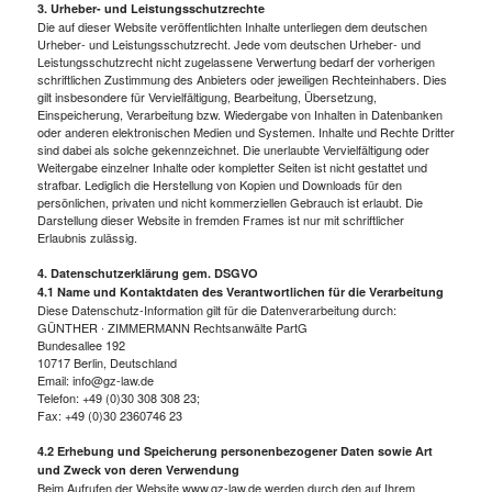
3. Urheber- und Leistungsschutzrechte
Die auf dieser Website veröffentlichten Inhalte unterliegen dem deutschen
Urheber- und Leistungsschutzrecht. Jede vom deutschen Urheber- und
Leistungsschutzrecht nicht zugelassene Verwertung bedarf der vorherigen
schriftlichen Zustimmung des Anbieters oder jeweiligen Rechteinhabers. Dies
gilt insbesondere für Vervielfältigung, Bearbeitung, Übersetzung,
Einspeicherung, Verarbeitung bzw. Wiedergabe von Inhalten in Datenbanken
oder anderen elektronischen Medien und Systemen. Inhalte und Rechte Dritter
sind dabei als solche gekennzeichnet. Die unerlaubte Vervielfältigung oder
Weitergabe einzelner Inhalte oder kompletter Seiten ist nicht gestattet und
strafbar. Lediglich die Herstellung von Kopien und Downloads für den
persönlichen, privaten und nicht kommerziellen Gebrauch ist erlaubt. Die
Darstellung dieser Website in fremden Frames ist nur mit schriftlicher
Erlaubnis zulässig.
4. Datenschutzerklärung gem. DSGVO
4.1 Name und Kontaktdaten des Verantwortlichen für die Verarbeitung
Diese Datenschutz-Information gilt für die Datenverarbeitung durch:
GÜNTHER ∙ ZIMMERMANN Rechtsanwälte PartG
Bundesallee 192
10717 Berlin, Deutschland
Email: info@gz-law.de
Telefon: +49 (0)30 308 308 23;
Fax: +49 (0)30 2360746 23
4.2 Erhebung und Speicherung personenbezogener Daten sowie Art
und Zweck von deren Verwendung
Beim Aufrufen der Website www.gz-law.de werden durch den auf Ihrem