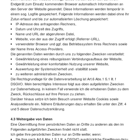
Endgerät zum Einsatz kommenden Browser automatisch Informationen an
den Server der Website gesendet. Diese Informationen werden temporär in
einem sog. Logfile gespeichert. Folgende Informationen werden dabei ohne Ihr
Zutun erfasst und bis zur automatisierten Löschung gespeichert:
IP-Adresse des anfragenden Rechners,
Datum und Uhrzeit des Zugriffs,
Name und URL der abgerufenen Datei,
Website, von der aus der Zugriff erfolgt (Referrer-URL),
verwendeter Browser und ggf. das Betriebssystem Ihres Rechners sowie
der Name Ihres Access-Providers.
Die genannten Daten werden durch uns zu folgenden Zwecken verarbeitet:
Gewährleistung eines reibungslosen Verbindungsaufbaus der Website,
Gewährleistung einer komfortablen Nutzung unserer Website,
Auswertung der Systemsicherheit und -stabilität sowie
zu weiteren administrativen Zwecken.
Die Rechtsgrundlage für die Datenverarbeitung ist Art.6 Abs.1 S.1 lit. f
DSGVO. Mein berechtigtes Interesse folgt aus oben aufgelisteten Zwecken
zur Datenerhebung. In keinem Fall verwende ich die erhobenen Daten zu dem
Zweck, Rückschlüsse auf Ihre Person zu ziehen.
Darüber hinaus setze ich beim Besuch unserer Website Cookies sowie
Analysedienste ein. Nähere Erläuterungen dazu erhalten Sie unter den Ziff. 4
und 5 dieser Datenschutzerklärung.
4.3 Weitergabe von Daten
Eine Übermittlung Ihrer persönlichen Daten an Dritte zu anderen als den im
Folgenden aufgeführten Zwecken findet nicht statt.
Ich gebe Ihre persönlichen Daten nur an Dritte weiter, wenn:
Sie Ihre nach Art.6 Abs.1 S.1 lit. a DSGVO ausdrückliche Einwilligung dazu