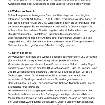
Aufenthaltsortes oder Arbeitsplatzes oder unseres Kanzleisitzes wenden.
4.6 Widerspruchsrecht
Sofern Ihre personenbezogenen Daten auf Grundlage von berechtigten
Interessen gemäß Art. 6 Abs.1 S.1 lit. f DSGVO verarbeitet werden, haben Sie
das Recht, gemäß Art. 21 DSGVO Widerspruch gegen die Verarbeitung Ihrer
personenbezogenen Daten einzulegen, soweit dafür Gründe vorliegen, die
sich aus Ihrer besonderen Situation ergeben oder sich der Widerspruch gegen
Direktwerbung richtet. Im letzteren Fall haben Sie ein generelles
Widerspruchsrecht, das ohne Angabe einer besonderen Situation von uns
umgesetzt wird. Möchten Sie von Ihrem Widerrufs- oder Widerspruchsrecht
Gebrauch machen, genügt eine E-Mail an: info@gz-law.de
4.7 Datensicherheit
Wir verwenden innerhalb des Website-Besuchs das verbreitete SSL-Verfahren
(Secure Socket Layer) in Verbindung mit der jeweils höchsten
Verschlüsselungsstufe, die von Ihrem Browser unterstützt wird. In der Regel
handelt es sich dabei um eine 256 Bit Verschlüsselung. Falls Ihr Browser keine
256-Bit Verschlüsselung unterstützt, greifen wir stattdessen auf 128-Bit v3
Technologie zurück. Ob eine einzelne Seite unseres Internetauftrittes
verschlüsselt übertragen wird, erkennen Sie an der geschlossenen
Darstellung des Schüssel- beziehungsweise Schloss-Symbols in der unteren
Statusleiste Ihres Browsers.
Wir bedienen uns im Übrigen geeigneter technischer und organisatorischer
Sicherheitsmaßnahmen, um Ihre Daten gegen zufällige oder vorsätzliche
Manipulationen, teilweisen oder vollständigen Verlust, Zerstörung oder gegen
den unbefugten Zugriff Dritter zu schützen. Unsere Sicherheitsmaßnahmen