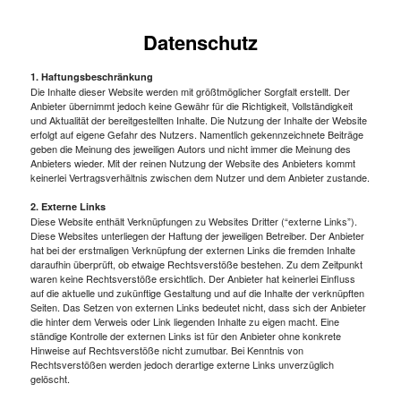
Datenschutz
1. Haftungsbeschränkung
Die Inhalte dieser Website werden mit größtmöglicher Sorgfalt erstellt. Der
Anbieter übernimmt jedoch keine Gewähr für die Richtigkeit, Vollständigkeit
und Aktualität der bereitgestellten Inhalte. Die Nutzung der Inhalte der Website
erfolgt auf eigene Gefahr des Nutzers. Namentlich gekennzeichnete Beiträge
geben die Meinung des jeweiligen Autors und nicht immer die Meinung des
Anbieters wieder. Mit der reinen Nutzung der Website des Anbieters kommt
keinerlei Vertragsverhältnis zwischen dem Nutzer und dem Anbieter zustande.
2. Externe Links
Diese Website enthält Verknüpfungen zu Websites Dritter (“externe Links”).
Diese Websites unterliegen der Haftung der jeweiligen Betreiber. Der Anbieter
hat bei der erstmaligen Verknüpfung der externen Links die fremden Inhalte
daraufhin überprüft, ob etwaige Rechtsverstöße bestehen. Zu dem Zeitpunkt
waren keine Rechtsverstöße ersichtlich. Der Anbieter hat keinerlei Einfluss
auf die aktuelle und zukünftige Gestaltung und auf die Inhalte der verknüpften
Seiten. Das Setzen von externen Links bedeutet nicht, dass sich der Anbieter
die hinter dem Verweis oder Link liegenden Inhalte zu eigen macht. Eine
ständige Kontrolle der externen Links ist für den Anbieter ohne konkrete
Hinweise auf Rechtsverstöße nicht zumutbar. Bei Kenntnis von
Rechtsverstößen werden jedoch derartige externe Links unverzüglich
gelöscht.