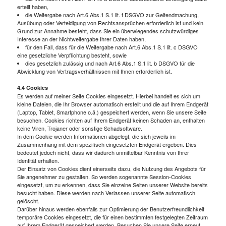
erteilt haben,
die Weitergabe nach Art.6 Abs.1 S.1 lit. f DSGVO zur Geltendmachung,
Ausübung oder Verteidigung von Rechtsansprüchen erforderlich ist und kein
Grund zur Annahme besteht, dass Sie ein überwiegendes schutzwürdiges
Interesse an der Nichtweitergabe Ihrer Daten haben,
für den Fall, dass für die Weitergabe nach Art.6 Abs.1 S.1 lit. c DSGVO
eine gesetzliche Verpflichtung besteht, sowie
dies gesetzlich zulässig und nach Art.6 Abs.1 S.1 lit. b DSGVO für die
Abwicklung von Vertragsverhältnissen mit Ihnen erforderlich ist.
4.4 Cookies
Es werden auf meiner Seite Cookies eingesetzt. Hierbei handelt es sich um
kleine Dateien, die Ihr Browser automatisch erstellt und die auf Ihrem Endgerät
(Laptop, Tablet, Smartphone o.ä.) gespeichert werden, wenn Sie unsere Seite
besuchen. Cookies richten auf Ihrem Endgerät keinen Schaden an, enthalten
keine Viren, Trojaner oder sonstige Schadsoftware.
In dem Cookie werden Informationen abgelegt, die sich jeweils im
Zusammenhang mit dem spezifisch eingesetzten Endgerät ergeben. Dies
bedeutet jedoch nicht, dass wir dadurch unmittelbar Kenntnis von Ihrer
Identität erhalten.
Der Einsatz von Cookies dient einerseits dazu, die Nutzung des Angebots für
Sie angenehmer zu gestalten. So werden sogenannte Session-Cookies
eingesetzt, um zu erkennen, dass Sie einzelne Seiten unserer Website bereits
besucht haben. Diese werden nach Verlassen unserer Seite automatisch
gelöscht.
Darüber hinaus werden ebenfalls zur Optimierung der Benutzerfreundlichkeit
temporäre Cookies eingesetzt, die für einen bestimmten festgelegten Zeitraum
auf Ihrem Endgerät gespeichert werden. Besuchen Sie unsere Seite erneut,