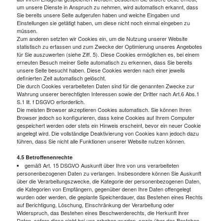
um unsere Dienste in Anspruch zu nehmen, wird automatisch erkannt, dass
Sie bereits unsere Seite aufgerufen haben und welche Eingaben und
Einstellungen sie getätigt haben, um diese nicht noch einmal eingeben zu
müssen.
Zum anderen setzten wir Cookies ein, um die Nutzung unserer Website
statistisch zu erfassen und zum Zwecke der Optimierung unseres Angebotes
für Sie auszuwerten (siehe Ziff. 5). Diese Cookies ermöglichen es, bei einem
erneuten Besuch meiner Seite automatisch zu erkennen, dass Sie bereits
unsere Seite besucht haben. Diese Cookies werden nach einer jeweils
definierten Zeit automatisch gelöscht.
Die durch Cookies verarbeiteten Daten sind für die genannten Zwecke zur
Wahrung unserer berechtigten Interessen sowie der Dritter nach Art.6 Abs.1
S.1 lit. f DSGVO erforderlich.
Die meisten Browser akzeptieren Cookies automatisch. Sie können Ihren
Browser jedoch so konfigurieren, dass keine Cookies auf Ihrem Computer
gespeichert werden oder stets ein Hinweis erscheint, bevor ein neuer Cookie
angelegt wird. Die vollständige Deaktivierung von Cookies kann jedoch dazu
führen, dass Sie nicht alle Funktionen unserer Website nutzen können.
4.5 Betroffenenrechte
gemäß Art. 15 DSGVO Auskunft über Ihre von uns verarbeiteten
personenbezogenen Daten zu verlangen. Insbesondere können Sie Auskunft
über die Verarbeitungszwecke, die Kategorie der personenbezogenen Daten,
die Kategorien von Empfängern, gegenüber denen Ihre Daten offengelegt
wurden oder werden, die geplante Speicherdauer, das Bestehen eines Rechts
auf Berichtigung, Löschung, Einschränkung der Verarbeitung oder
Widerspruch, das Bestehen eines Beschwerderechts, die Herkunft ihrer
Daten, sofern diese nicht bei uns erhoben wurden, sowie über das Bestehen