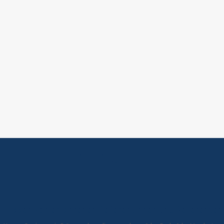
Seminare öD
Wissen von erfahrenen Referentinnen und Referenten